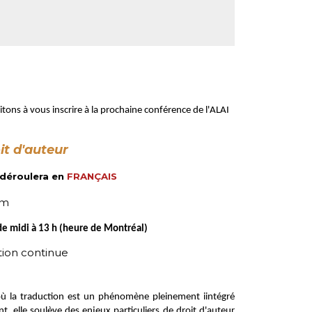
itons à vous inscrire à la prochaine conférence de l'ALAI
it d'auteur
 déroulera en
FRANÇAIS
om
de midi à 13 h (heure de Montréal)
tion continue
où la traduction est un phénomène pleinement iintégré
, elle soulève des enjeux particuliers de droit d'auteur