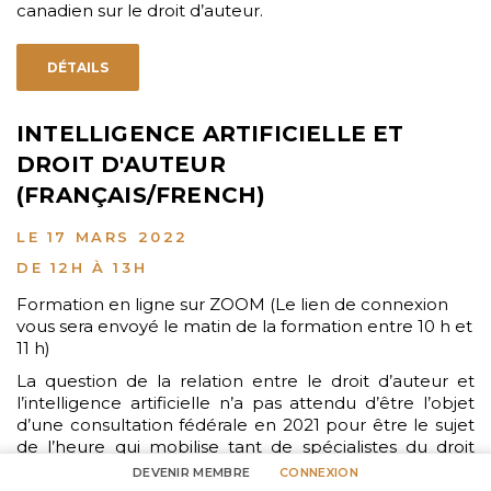
canadien sur le droit d’auteur.
DÉTAILS
INTELLIGENCE ARTIFICIELLE ET
DROIT D'AUTEUR
(FRANÇAIS/FRENCH)
LE 17 MARS 2022
DE 12H À 13H
Formation en ligne sur ZOOM (Le lien de connexion
vous sera envoyé le matin de la formation entre 10 h et
11 h)
La question de la relation entre le droit d’auteur et
l’intelligence artificielle n’a pas attendu d’être l’objet
d’une consultation fédérale en 2021 pour être le sujet
de l’heure qui mobilise tant de spécialistes du droit
d’auteur à travers le monde. Nos panélistes, une
DEVENIR MEMBRE
CONNEXION
universitaire chevronnée en la matière et le vice-